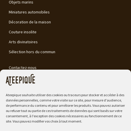
Objets marins
Miniatures automobiles
Décoration de la maison
Couture insolite
Arts divinatoires
Sélection hors du commun
Contactez-nous
Mon compte
Vos commandes
Ateepique souhaite utiliser des cookies ou traceurs pour stocker et accéder à des
Détails de votre compte
données personnelles, comme votre visite sur ce site, pour mesure d'audience,
de performance du contenu et pour améliorer les produits. Vous pouvez autoriser
Mot de passe perdu
ou refuser tout ou partie de ces traitements de données qui sont basés sur votre
consentement, à l'exception des cookies nécessaires au fonctionnement de ce
site. Vous pouvez modifier vos choix à tout moment.